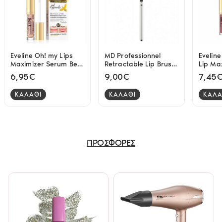
Eveline Oh! my Lips
MD Professionnel
Eveline
Maximizer Serum Bee
Retractable Lip Brush
Lip Ma
Venom 4.5ml
- 10
Chocol
6,95€
9,00€
7,45
ΚΑΛΑΘΙ
ΚΑΛΑΘΙ
ΚΑΛΑ
ΠΡΟΣΦΟΡΕΣ