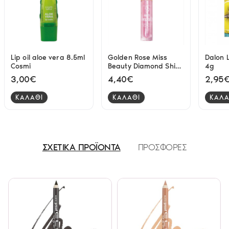
Lip oil aloe vera 8.5ml
Golden Rose Miss
Dalon 
Cosmi
Beauty Diamond Shine
4g
3D lipgloss 01 Pink Trip
3,00€
4,40€
2,95
4.5ml
ΚΑΛΑΘΙ
ΚΑΛΑΘΙ
ΚΑΛΑ
ΣΧΕΤΙΚΑ ΠΡΟΪΟΝΤΑ
ΠΡΟΣΦΟΡΕΣ