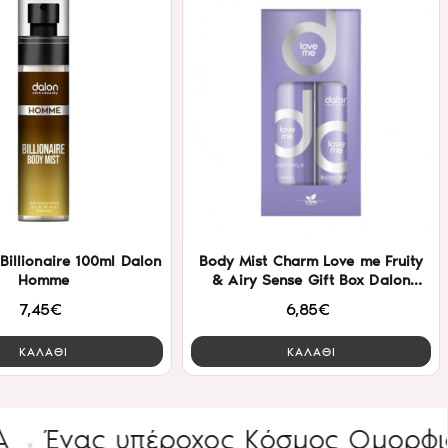
Billionaire 100ml Dalon
Body Mist Charm Love me Fruity
Homme
& Airy Sense Gift Box Dalon
200ml
7,45€
6,85€
ΚΑΛΑΘΙ
ΚΑΛΑΘΙ
ς υπέροχος Κόσμος Ομορφιάς
ΕΙ