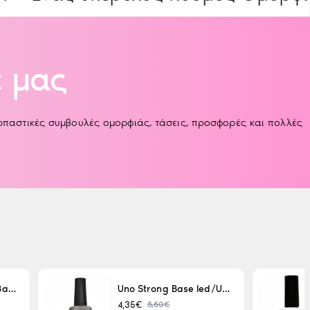
 μας
αρπαστικές συμβουλές ομορφιάς, τάσεις, προσφορές και πολλές
Uno LED/UV Rubber Base 15ml
Uno Strong Base led/Uv 15 ml
5,50€
4,35€