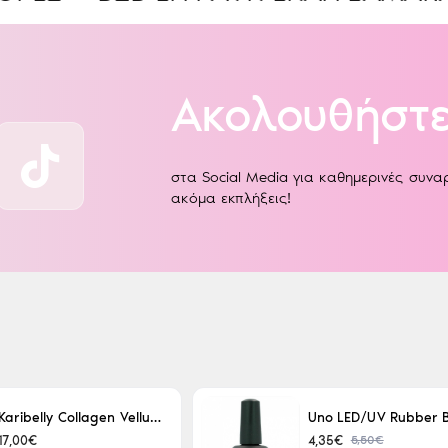
Ακολουθήστε
στα Social Media για καθημερινές συν
ακόμα εκπλήξεις!
Karibelly Collagen Velluto Nero Leaving 250ml
5,50€
17,00€
4,35€