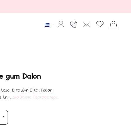
ble gum Dalon
λαιο, Βιταμίνη Ε Και Γεύση
ίλη...
Διαβάστε Περισσότερα