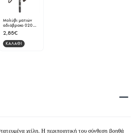
Μολύβι ματιών
αδιάβροχο 020
grape Elixir
2,85€
ΚΑΛΑΘΙ
στατευμένα χείλη. Η περιποιητική του σύνθεση βοηθά