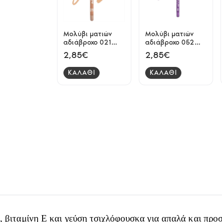
Μολύβι ματιών
Μολύβι ματιών
αδιάβροχο 021
αδιάβροχο 052
navajo Elixir
violet night Elixir
2,85€
2,85€
ΚΑΛΑΘΙ
ΚΑΛΑΘΙ
, βιταμίνη Ε και γεύση τσιχλόφουσκα για απαλά και προ