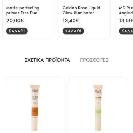
Matte perfecting
Golden Rose Liquid
MD Pro
primer Erre Due
Glow Illuminator
Angled
Tinted Prime &
- 03
20,00€
13,40€
13,5
Highlight
ΚΑΛΑΘΙ
ΚΑΛΑΘΙ
ΚΑΛΑ
ΣΧΕΤΙΚΑ ΠΡΟΪΟΝΤΑ
ΠΡΟΣΦΟΡΕΣ