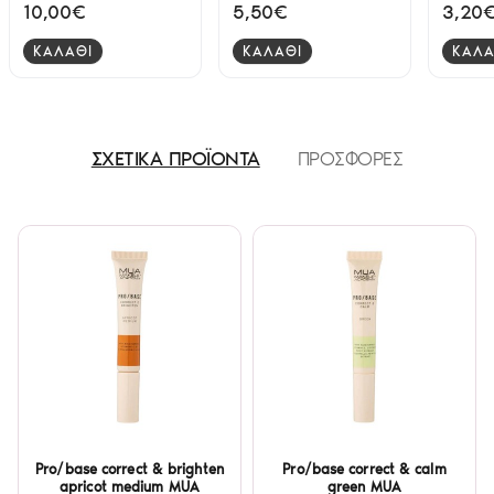
Shader Brush - 05
Rose 3245
10,00€
5,50€
3,20
ΚΑΛΑΘΙ
ΚΑΛΑΘΙ
ΚΑΛΑ
ΣΧΕΤΙΚΑ ΠΡΟΪΟΝΤΑ
ΠΡΟΣΦΟΡΕΣ
Pro/base correct & brighten
Pro/base correct & calm
apricot medium MUA
green MUA