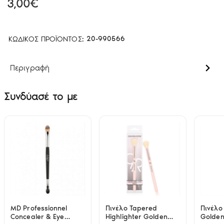
3,00€
ΚΩΔΙΚΌΣ ΠΡΟΪΌΝΤΟΣ:
20-990566
Περιγραφή
Συνδύασέ το με
MD Professionnel
Πινέλο Tapered
Πινέλο
Concealer & Eye
Highlighter Golden
Golden