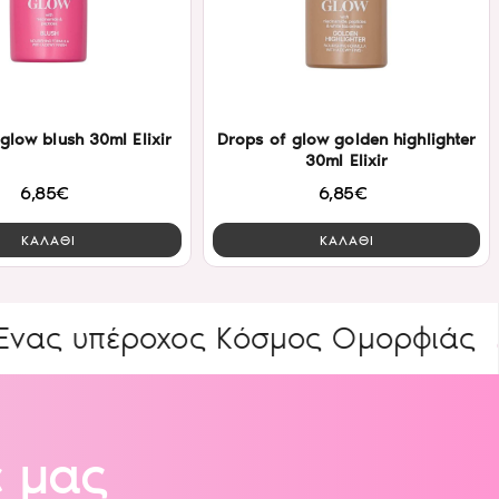
glow blush 30ml Elixir
Drops of glow golden highlighter
30ml Elixir
6,85€
6,85€
ΚΑΛΑΘΙ
ΚΑΛΑΘΙ
πέροχος Κόσμος Ομορφιάς
ΕΙΔΙΚ
 μας