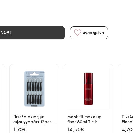
ΑΛΑΘΙ
Αγαπημένα
Πινέλα σκιάς με
Mask fit make up
Πινέλ
σφουγγαράκι 12pcs
fixer 80ml Tirtir
Blend
Q&Z
Rose
1,70€
14,55€
4,7