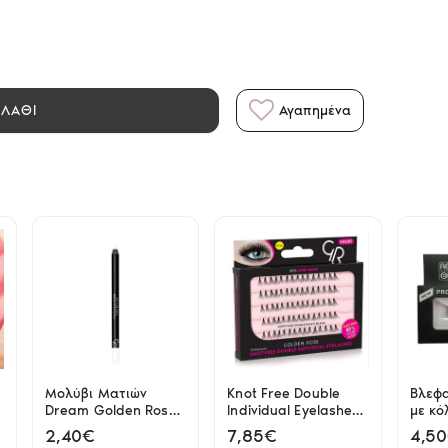
ΑΛΑΘΙ
Αγαπημένα
Μολύβι Ματιών
Knot Free Double
Βλεφα
Dream Golden Rose
Individual Eyelashes
με κό
405
Short Golden Rose
EY18
2,40€
7,85€
4,5