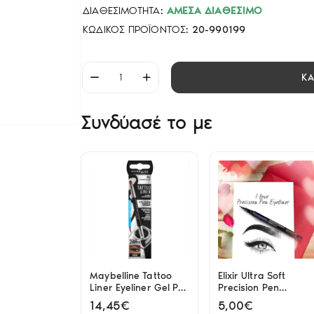
ΔΙΑΘΕΣΙΜΌΤΗΤΑ:
ΆΜΕΣΑ ΔΙΑΘΈΣΙΜΟ
ΚΩΔΙΚΌΣ ΠΡΟΪΌΝΤΟΣ:
20-990199
Κ
Συνδύασέ το με
Maybelline Tattoo
Elixir Ultra Soft
Liner Eyeliner Gel Pot
Precision Pen
- Black
Eyeliiner Waterproof
14,45€
5,00€