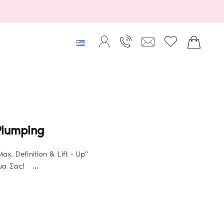
lumping
x. Definition & Lift - Up"
μα Σας! ...