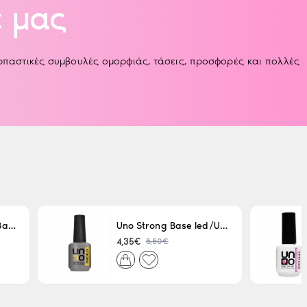
 μας
αρπαστικές συμβουλές ομορφιάς, τάσεις, προσφορές και πολλές
Uno LED/UV Rubber Base 15ml
Uno Strong Base led/Uv 15 ml
5,50€
4,35€