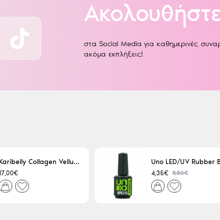
Ακολουθήστε
στα Social Media για καθημερινές συν
ακόμα εκπλήξεις!
Karibelly Collagen Velluto Nero Leaving 250ml
5,50€
17,00€
4,35€