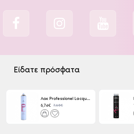
Είδατε πρόσφατα
Λακ Professionel Lacque Super Strong 500ml
7,65€
6,74€