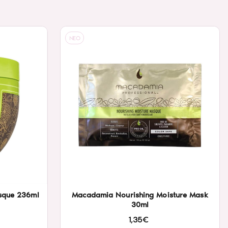
NEO
sque 236ml
Macadamia Nourishing Moisture Mask
30ml
1,35€