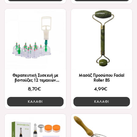
Θεραπευτική Συσκευή με
Μασάζ Προσώπου Facial
βεντούζες 12 τεμαχιών
Roller BS
Ανταλλακτικών Κεφαλών
8,70€
4,99€
Cupping Therapy
ΚΑΛΑΘΙ
ΚΑΛΑΘΙ