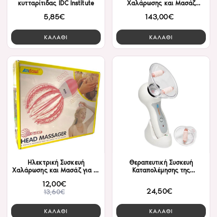
κυτταρίτιδας IDC Institute
Χαλάρωσης και Μασάζ
Babyliss Pro FX SV1GE Gold
5,85€
143,00€
ΚΑΛΑΘΙ
ΚΑΛΑΘΙ
Ηλεκτρική Συσκευή
Θεραπευτική Συσκευή
Χαλάρωσης και Μασάζ για το
Καταπολέμησης της
Κεφάλι Andowl QC47
Κυτταρίτιδας Celluless MD
12,00€
24,50€
13,60€
ΚΑΛΑΘΙ
ΚΑΛΑΘΙ