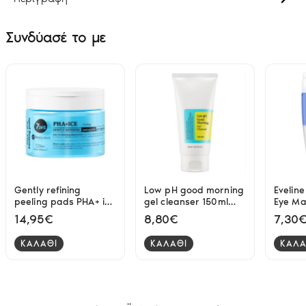
Συνδύασέ το με
Gently refining
Low pH good morning
Eveline
peeling pads PHA+ ice
gel cleanser 150ml
Eye Ma
cooling 7DAYS
Cosrx
150 ml
14,95€
8,80€
7,30
ΚΑΛΑΘΙ
ΚΑΛΑΘΙ
ΚΑΛΑ