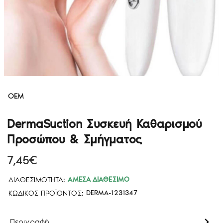
OEM
DermaSuction Συσκευή Καθαρισμού
Προσώπου & Σμήγματος
7,45€
ΔΙΑΘΕΣΙΜΌΤΗΤΑ:
ΆΜΕΣΑ ΔΙΑΘΈΣΙΜΟ
ΚΩΔΙΚΌΣ ΠΡΟΪΌΝΤΟΣ:
DERMA-1231347
Περιγραφή