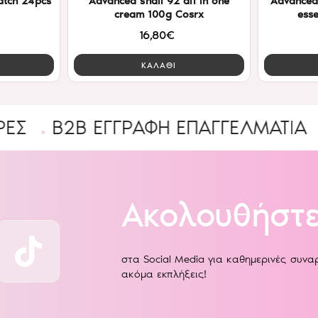
atch 24pcs
Advanced snail 92 all in one
Advanced
cream 100g Cosrx
ess
16,80€
ΚΑΛΑΘΙ
2B ΕΓΓΡΑΦΉ ΕΠΑΓΓΕΛΜΑΤΊΑ
Ένας 
Ακολουθήστε
στα Social Media για καθημερινές συν
ακόμα εκπλήξεις!