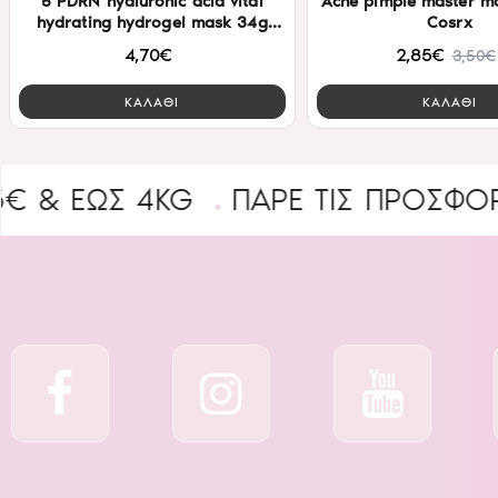
5 PDRN hyaluronic acid vital
Acne pimple master m
hydrating hydrogel mask 34g
Cosrx
Cosrx
4,70€
2,85€
3,50€
ΚΑΛΑΘΙ
ΚΑΛΑΘΙ
ΩΣ 4KG
ΠΑΡΕ ΤΙΣ ΠΡΟΣΦΟΡΕΣ
B