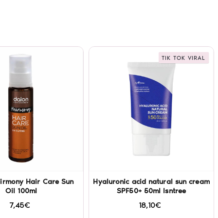
TIK TOK VIRAL
irmony Hair Care Sun
Hyaluronic acid natural sun cream
Oil 100ml
SPF50+ 50ml Isntree
7,45€
18,10€