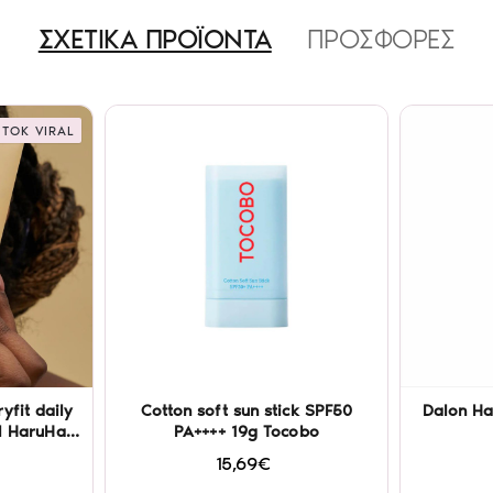
ΣΧΕΤΙΚΑ ΠΡΟΪΟΝΤΑ
ΠΡΟΣΦΟΡΕΣ
 TOK VIRAL
yfit daily
Cotton soft sun stick SPF50
Dalon Ha
l HaruHaru
PA++++ 19g Tocobo
15,69€