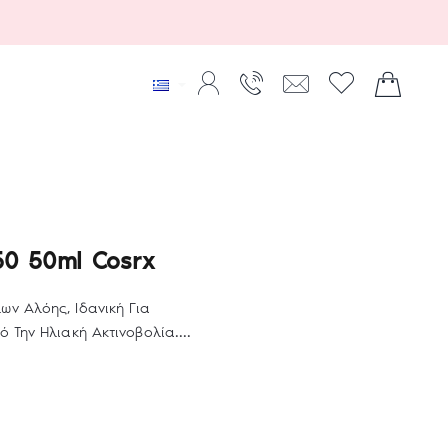
50 50ml Cosrx
ν Αλόης, Ιδανική Για
 Την Ηλιακή Ακτινοβολία....