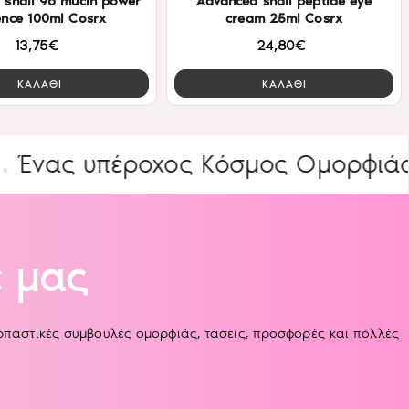
 snail 96 mucin power
Advanced snail peptide eye
ence 100ml Cosrx
cream 25ml Cosrx
13,75€
24,80€
ΚΑΛΑΘΙ
ΚΑΛΑΘΙ
υπέροχος Κόσμος Ομορφιάς
ΕΙΔ
 μας
αρπαστικές συμβουλές ομορφιάς, τάσεις, προσφορές και πολλές