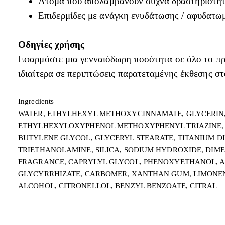
Άτομα που απολαμβάνουν συχνά δραστηριότητ
Επιδερμίδες με ανάγκη ενυδάτωσης / αφυδατω
Οδηγίες χρήσης
Εφαρμόστε μια γενναιόδωρη ποσότητα σε όλο το πρό
ιδιαίτερα σε περιπτώσεις παρατεταμένης έκθεσης στ
Ingredients
WATER, ETHYLHEXYL METHOXYCINNAMATE, GLYCERIN, 
ETHYLHEXYLOXYPHENOL METHOXYPHENYL TRIAZINE, D
BUTYLENE GLYCOL, GLYCERYL STEARATE, TITANIUM DI
TRIETHANOLAMINE, SILICA, SODIUM HYDROXIDE, DIM
FRAGRANCE, CAPRYLYL GLYCOL, PHENOXYETHANOL, AC
GLYCYRRHIZATE, CARBOMER, XANTHAN GUM, LIMONENE
ALCOHOL, CITRONELLOL, BENZYL BENZOATE, CITRAL