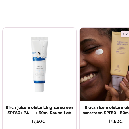
TIK
Birch juice moisturizing sunscreen
Black rice moisture air
SPF50+ PA++++ 50ml Round Lab
sunscreen SPF50+ 50m
Wonder
17,50€
14,50€