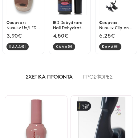
Φουρνάκι
IBD Debydrare
Φουρνάκι
Νυχιών Uv/LED
Nail Dehydrator
Νυχιών Clip on
Mini Cat 4w Ροζ
& Ph Balancing
Uv Led
3,90€
4,50€
6,25€
Agent 14ml
ΚΑΛΑΘΙ
ΚΑΛΑΘΙ
ΚΑΛΑΘΙ
ΣΧΕΤΙΚΑ ΠΡΟΪΟΝΤΑ
ΠΡΟΣΦΟΡΕΣ