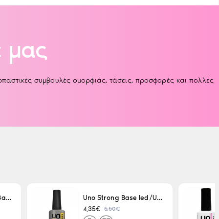
 μας
αρπαστικές συμβουλές ομορφιάς, τάσεις, προσφορές και πολλές
Uno LED/UV Rubber Base 15ml
Uno Strong Base led/Uv 15 ml
5,50€
4,35€