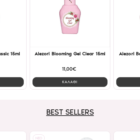
ssic 15ml
Alezori Blooming Gel Clear 15ml
Alezori B
11,00€
ΚΑΛΑΘΙ
BEST SELLERS
NEO