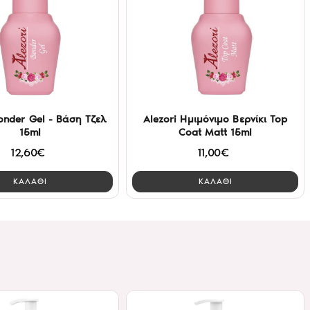
onder Gel - Βάση Τζελ
Alezori Ημιμόνιμο Βερνίκι Top
15ml
Coat Matt 15ml
12,60€
11,00€
ΚΑΛΑΘΙ
ΚΑΛΑΘΙ