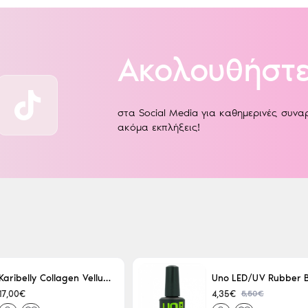
Ακολουθήστε
στα Social Media για καθημερινές συν
ακόμα εκπλήξεις!
Karibelly Collagen Velluto Nero Leaving 250ml
5,50€
17,00€
4,35€