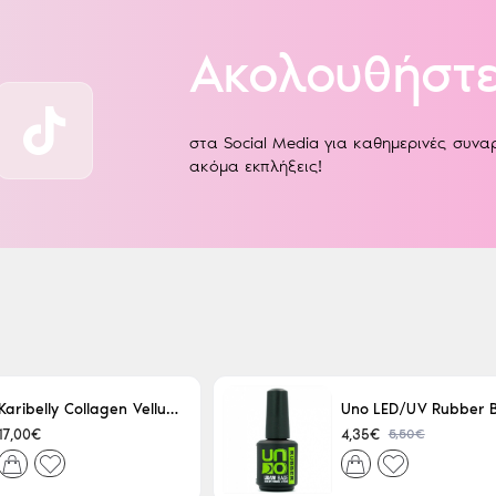
Ακολουθήστε
στα Social Media για καθημερινές συν
ακόμα εκπλήξεις!
Karibelly Collagen Velluto Nero Leaving 250ml
5,50€
17,00€
4,35€