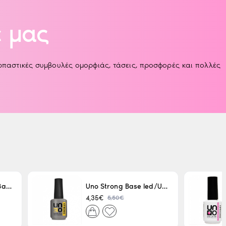
 μας
αρπαστικές συμβουλές ομορφιάς, τάσεις, προσφορές και πολλές
Uno LED/UV Rubber Base 15ml
Uno Strong Base led/Uv 15 ml
5,50€
4,35€