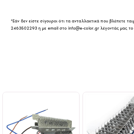
*Εάν δεν είστε σίγουροι ότι τα ανταλλακτικά που βλέπετε τ
2463502293 η με email στο info@e-color.gr λέγοντάς μας το