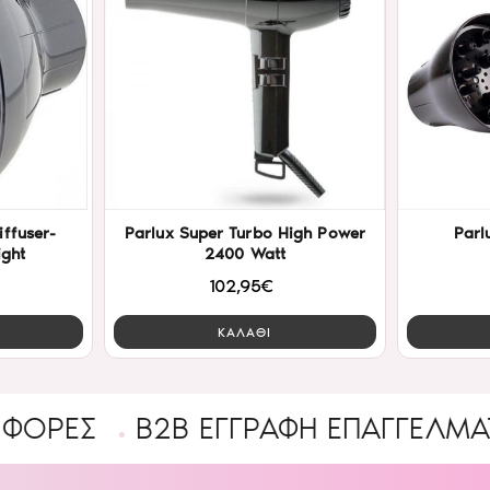
iffuser-
Parlux Super Turbo High Power
Parl
ght
2400 Watt
102,95€
ΚΑΛΑΘΙ
Σ
B2B ΕΓΓΡΑΦΉ ΕΠΑΓΓΕΛΜΑΤΊΑ
Έ