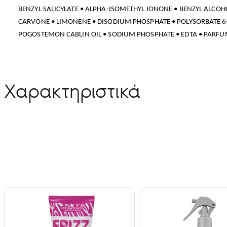
BENZYL SALICYLATE • ALPHA-ISOMETHYL IONONE • BENZYL ALCOH
CARVONE • LIMONENE • DISODIUM PHOSPHATE • POLYSORBATE 60
POGOSTEMON CABLIN OIL • SODIUM PHOSPHATE • EDTA • PARFU
Χαρακτηριστικά