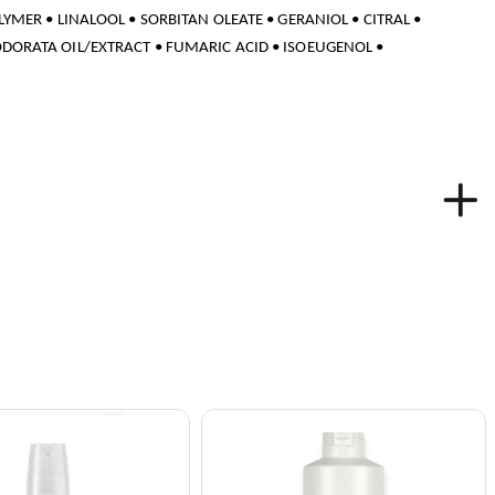
MER • LINALOOL • SORBITAN OLEATE • GERANIOL • CITRAL •
DORATA OIL/EXTRACT • FUMARIC ACID • ISOEUGENOL •