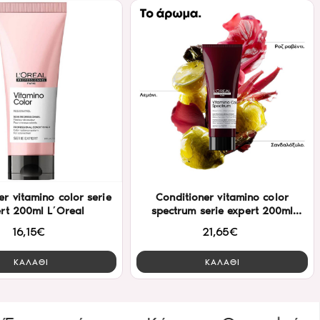
er vitamino color serie
Conditioner vitamino color
rt 200ml L΄Oreal
spectrum serie expert 200ml
L΄Oreal
16,15€
21,65€
ΚΑΛΑΘΙ
ΚΑΛΑΘΙ