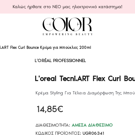
Καλώς ήρθατε στο ΝΕΟ μας ηλεκτρονικό κατάστημα!
ni.ART Flex Curl Bounce Κρέμα για Μπούκλες 200ml
L’ORÉAL PROFESSIONNEL
L'oreal Tecni.ART Flex Curl 
Κρέμα Styling Για Τέλεια Διαμόρφωση Της Μπού
14,85€
ΔΙΑΘΕΣΙΜΌΤΗΤΑ:
ΆΜΕΣΑ ΔΙΑΘΈΣΙΜΟ
ΚΩΔΙΚΌΣ ΠΡΟΪΌΝΤΟΣ:
UGR06341