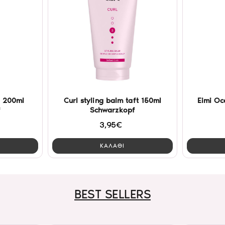
+ 200ml
Curl styling balm taft 150ml
Eimi Oc
f
Schwarzkopf
3,95€
ΚΑΛΑΘΙ
BEST SELLERS