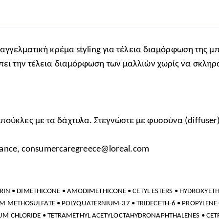
παγγελματική κρέμα styling για τέλεια διαμόρφωση της μ
έπει την τέλεια διαμόρφωση των μαλλιών χωρίς να σκληρ
μπούκλες με τα δάχτυλα. Στεγνώστε με φυσούνα (diffuser
 France, consumercaregreece@loreal.com
RIN • DIMETHICONE • AMODIMETHICONE • CETYL ESTERS • HYDROXYETH
 METHOSULFATE • POLYQUATERNIUM-37 • TRIDECETH-6 • PROPYLENE 
M CHLORIDE • TETRAMETHYL ACETYLOCTAHYDRONAPHTHALENES • CETRI