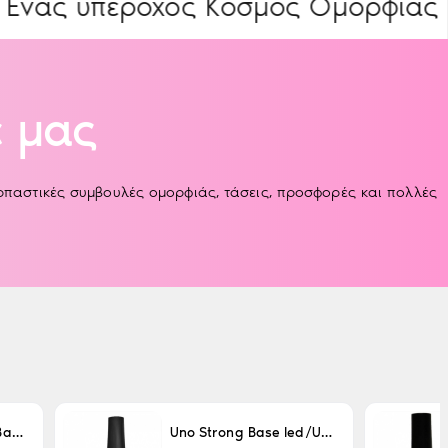
υπέροχος Κόσμος Ομορφιάς
ΕΙΔΙ
 μας
αρπαστικές συμβουλές ομορφιάς, τάσεις, προσφορές και πολλές
Uno LED/UV Rubber Base 15ml
Uno Strong Base led/Uv 15 ml