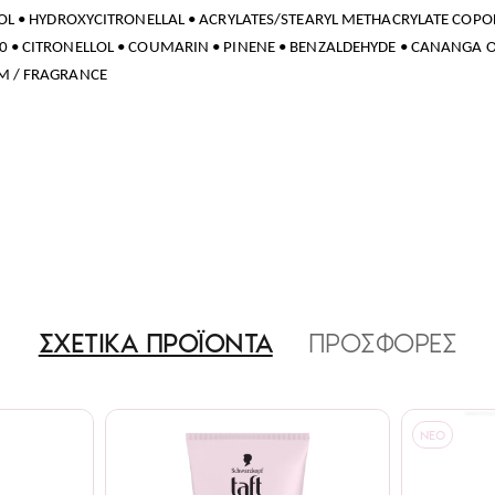
OL • HYDROXYCITRONELLAL • ACRYLATES/STEARYL METHACRYLATE COPOLY
 • CITRONELLOL • COUMARIN • PINENE • BENZALDEHYDE • CANANGA O
M / FRAGRANCE
ΣΧΕΤΙΚΑ ΠΡΟΪΟΝΤΑ
ΠΡΟΣΦΟΡΕΣ
NEO