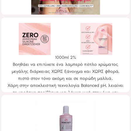
Wella Shinefinity Activator - Brush & Bowl Application
1000ml 2%
Βοηθάει να επιτύχετε ένα λαμπερό πέπλο χρώματος
μεγάλης διάρκειας ΧΩΡΙΣ ξάνοιγμα και ΧΩΡΙΣ φθορά,
πιστό στον τόνο ακόμη και σε πορώδη μαλλιά.
Χάρη στην αποκλειστική τεχνολογία Balanced pH, λειαίνει
το κεράτινο περίβλημα για λάμψη υγιή στην όψη και
μεταξένια αίσθηση στα μαλλιά.