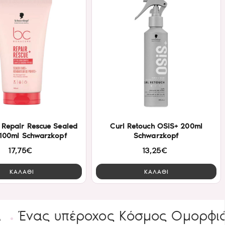
 Repair Rescue Sealed
Curl Retouch OSiS+ 200ml
 100ml Schwarzkopf
Schwarzkopf
17,75€
13,25€
ΚΑΛΑΘΙ
ΚΑΛΑΘΙ
ς υπέροχος Κόσμος Ομορφιάς
Ε