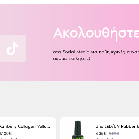
Ακολουθήστε
στα Social Media για καθημερινές συν
ακόμα εκπλήξεις!
Karibelly Collagen Velluto Nero Leaving 250ml
5,50€
17,00€
4,35€