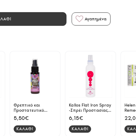
ΑΛΑΘΙ
Αγαπημένα
Θρεπτικό και
Kallos Flat Iron Spray
Hele
Προστατευτικό
-Σπρέι Προστασίας
Remed
Spray Μαλλιών Milk
Θερμότητας 200ml
Αναδ
5,50€
6,15€
22,
50ml Cosmi
Sham
Remed
ΚΑΛΑΘΙ
ΚΑΛΑΘΙ
ΚΑΛ
Remed