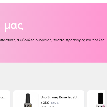
 μας
αρπαστικές συμβουλές ομορφιάς, τάσεις, προσφορές και πολλές
Uno LED/UV Rubber Base 15ml
Uno Strong Base led/Uv 15 ml
5,50€
4,35€