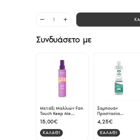
Κ
Συνδυάσετο με
Μετάξι Μαλλιών Fan
Σαμπουάν
Touch Keep Me
Προστασία
Bright Fanola 100ml
Χρώματος Vita 300
15,00€
4,25€
ml
ΚΑΛΑΘΙ
ΚΑΛΑΘΙ