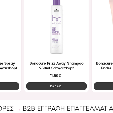
ze Spray
Bonacure Frizz Away Shampoo
Bonacure
hwarzkopf
250ml Schwarzkopf
Ends+
11,85€
ΚΑΛΑΘΙ
B2B ΕΓΓΡΑΦΉ ΕΠΑΓΓΕΛΜΑΤΊΑ
Ένα