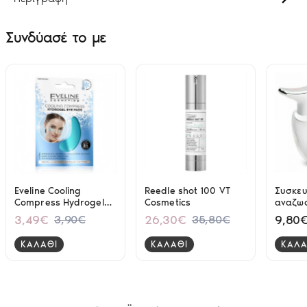
Συνδύασέ το με
Eveline Cooling
Reedle shot 100 VT
Συσκε
Compress Hydrogel
Cosmetics
αναζω
Eye Pads 2pcs
προσώ
3,49€
26,30€
9,80
3,90€
35,80€
MGE-0
ΚΑΛΑΘΙ
ΚΑΛΑΘΙ
ΚΑΛΑ