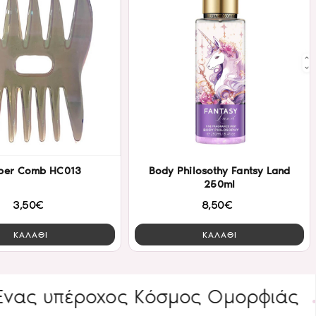
ber Comb HC013
Body Philosothy Fantsy Land
250ml
3,50€
8,50€
ΚΑΛΑΘΙ
ΚΑΛΑΘΙ
έροχος Κόσμος Ομορφιάς
ΕΙΔΙΚ