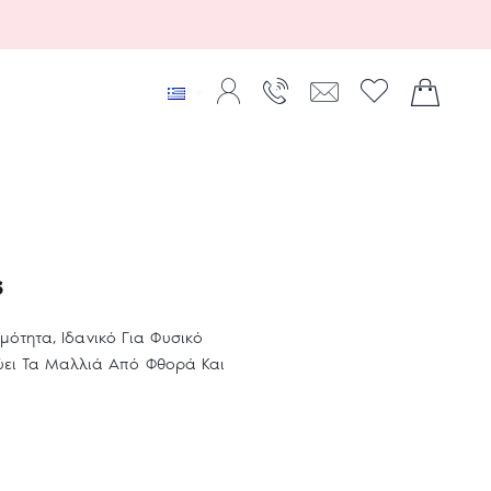
s
ότητα, Ιδανικό Για Φυσικό
εύει Τα Μαλλιά Από Φθορά Και