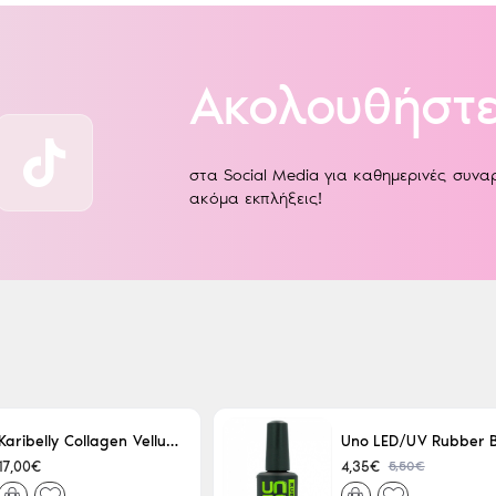
Ακολουθήστε
στα Social Media για καθημερινές συν
ακόμα εκπλήξεις!
Karibelly Collagen Velluto Nero Leaving 250ml
5,50€
17,00€
4,35€