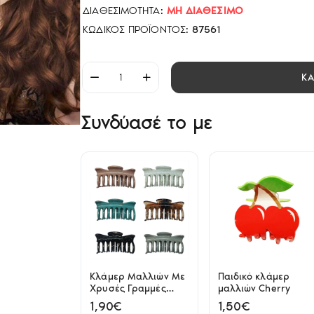
ΔΙΑΘΕΣΙΜΌΤΗΤΑ:
ΜΗ ΔΙΑΘΈΣΙΜΟ
ΚΩΔΙΚΌΣ ΠΡΟΪΌΝΤΟΣ:
87561
Κ
Συνδύασέ το με
Κλάμερ Μαλλιών Με
Παιδικό κλάμερ
Χρυσές Γραμμές
μαλλιών Cherry
8.5cm
1,90€
1,50€