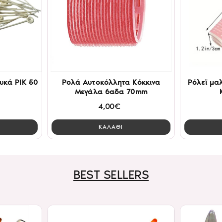
υκά PIK 50
Ρολά Αυτοκόλλητα Κόκκινα
Ρόλεϊ μα
Μεγάλα 6αδα 70mm
4,00€
ΚΑΛΑΘΙ
BEST SELLERS