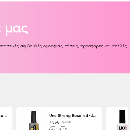
 μας
αρπαστικές συμβουλές ομορφιάς, τάσεις, προσφορές και πολλές
Uno LED/UV Rubber Base 15ml
Uno Strong Base led/Uv 15 ml
5,50€
4,35€