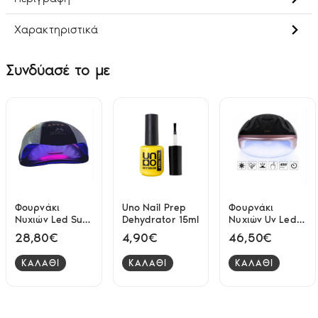
Χαρακτηριστικά
Συνδύασέ το με
Φουρνάκι
Uno Nail Prep
Φουρνάκι
Νυχιών Led Sun
Dehydrator 15ml
Νυχιών Uv Led
S2 Pro 2 in 1
SML S5 48watt
28,80€
4,90€
46,50€
268watt
ΚΑΛΑΘΙ
ΚΑΛΑΘΙ
ΚΑΛΑΘΙ