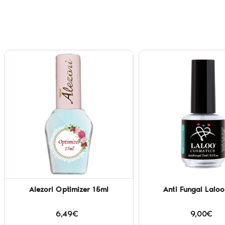
Alezori Optimizer 15ml
Anti Fungal Laloo
6,49€
9,00€