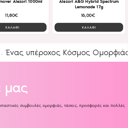
mover Alezori 1000ml
Alezori A&G Hybrid Spectrum
Lemonade 17g
11,80€
16,00€
ΚΑΛΑΘΙ
ΚΑΛΑΘΙ
υπέροχος Κόσμος Ομορφιάς
ΕΙΔΙ
 μας
αρπαστικές συμβουλές ομορφιάς, τάσεις, προσφορές και πολλές