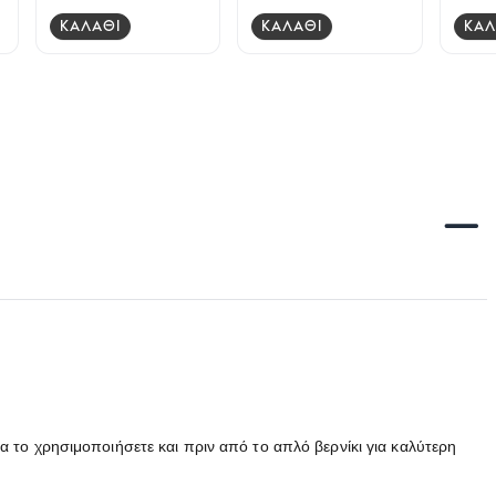
ΚΑΛΑΘΙ
ΚΑΛΑΘΙ
ΚΑΛ
να το χρησιμοποιήσετε και πριν από το απλό βερνίκι για καλύτερη