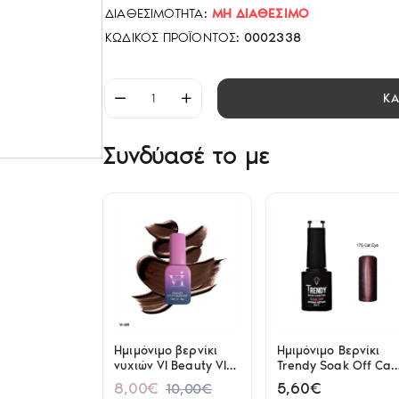
ΔΙΑΘΕΣΙΜΌΤΗΤΑ:
ΜΗ ΔΙΑΘΈΣΙΜΟ
ΚΩΔΙΚΌΣ ΠΡΟΪΌΝΤΟΣ:
0002338
Κ
Συνδύασέ το με
Ημιμόνιμο βερνίκι
Ημιμόνιμο Βερνίκι
νυχιών VI Beauty VI-
Trendy Soak Off Cat
409 Hemma Free
Eye No176 6ml
8,00€
5,60€
10,00€
15ml