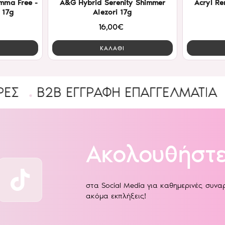
mma Free -
A&G Hybrid Serenity Shimmer
Acryl Re
 17g
Alezori 17g
16,00€
ΚΑΛΑΘΙ
2B ΕΓΓΡΑΦΉ ΕΠΑΓΓΕΛΜΑΤΊΑ
Ένας 
Ακολουθήστε
στα Social Media για καθημερινές συν
ακόμα εκπλήξεις!