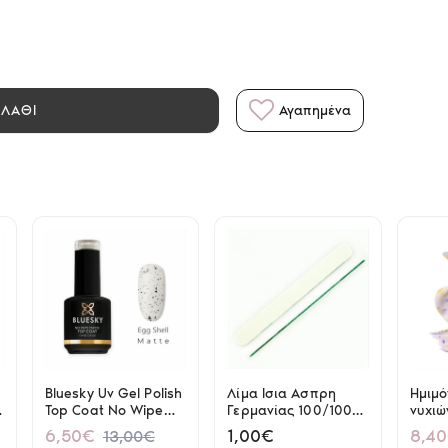
ΑΛΑΘΙ
Αγαπημένα
Bluesky Uv Gel Polish
Λίμα Ισια Ασπρη
Ημιμό
Top Coat No Wipe
Γερμανίας 100/100
νυχιώ
Matte Egg Shell
(Πράσινη)
Purpl
6,50€
1,00€
8,4
13,00€
Effect 15ml
Base 